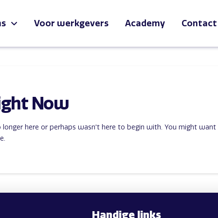
ns
Voor werkgevers
Academy
Contact
ight Now
o longer here or perhaps wasn't here to begin with. You might want
e.
Handige links