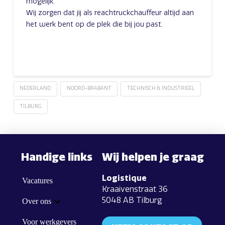
mogelijk.
Wij zorgen dat jij als reachtruckchauffeur altijd aan
het werk bent op de plek die bij jou past.
NEDERLAND
NOORD-BRABANT
TECHNISCH & INDUSTRIEEL
TILBURG
Handige links
Wij helpen je graag
Logistique
Vacatures
Kraaivenstraat 36
5048 AB Tilburg
Over ons
Voor werkgevers