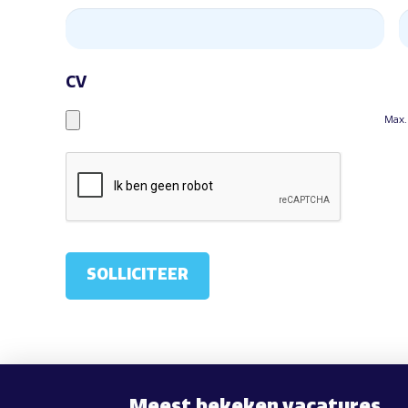
CV
Max.
Meest bekeken vacatures