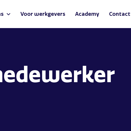
ns
Voor werkgevers
Academy
Contact
medewerker