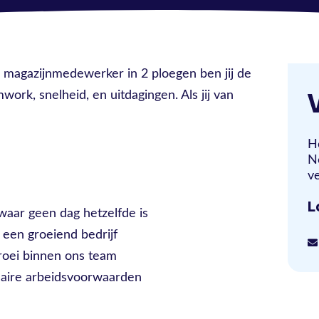
ls magazijnmedewerker in 2 ploegen ben jij de
work, snelheid, en uitdagingen. Als jij van
H
N
ve
L
waar geen dag hetzelfde is
 een groeiend bedrijf
roei binnen ons team
ndaire arbeidsvoorwaarden