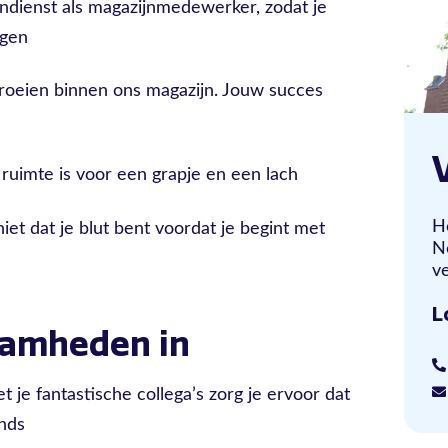
endienst als magazijnmedewerker, zodat je
ngen
groeien binnen ons magazijn. Jouw succes
 ruimte is voor een grapje en een lach
H
et dat je blut bent voordat je begint met
N
ve
L
aamheden in
 je fantastische collega’s zorg je ervoor dat
onds