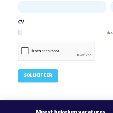
CV
Max.
Meest bekeken vacatures