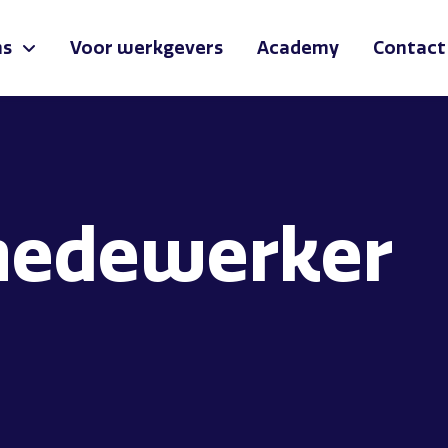
ns
Voor werkgevers
Academy
Contact
medewerker