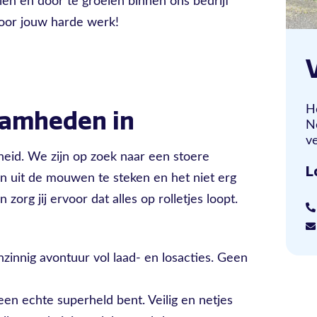
len en door te groeien binnen ons bedrijf
voor jouw harde werk!
H
aamheden in
N
ve
lheid. We zijn op zoek naar een stoere
L
n uit de mouwen te steken en het niet erg
zorg jij ervoor dat alles op rolletjes loopt.
zinnig avontuur vol laad- en losacties. Geen
een echte superheld bent. Veilig en netjes