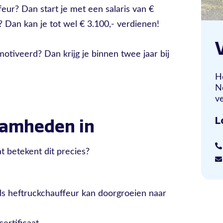
feur? Dan start je met een salaris van €
? Dan kan je tot wel € 3.100,- verdienen!
motiveerd? Dan krijg je binnen twee jaar bij
H
N
ve
L
aamheden in
t betekent dit precies?
ls heftruckchauffeur kan doorgroeien naar