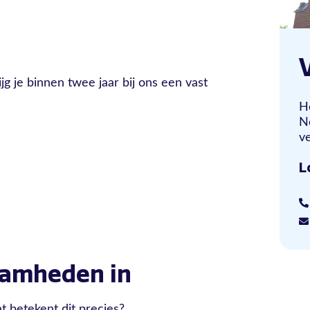
jg je binnen twee jaar bij ons een vast
H
N
ve
L
aamheden in
t betekent dit precies?