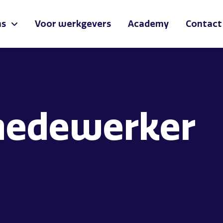
ns
Voor werkgevers
Academy
Contact
medewerker