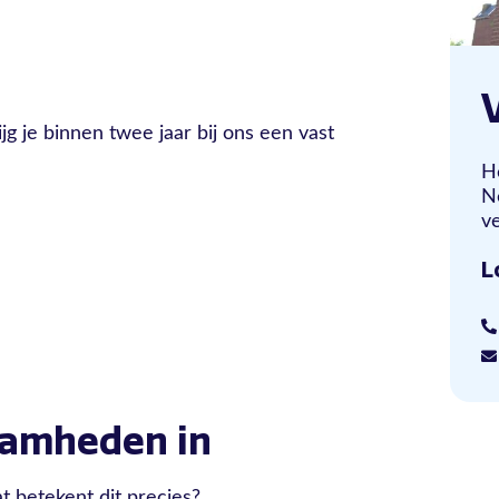
jg je binnen twee jaar bij ons een vast
H
N
ve
L
aamheden in
t betekent dit precies?