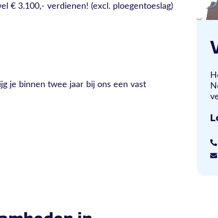
el € 3.100,- verdienen! (excl. ploegentoeslag)
H
jg je binnen twee jaar bij ons een vast
N
ve
L