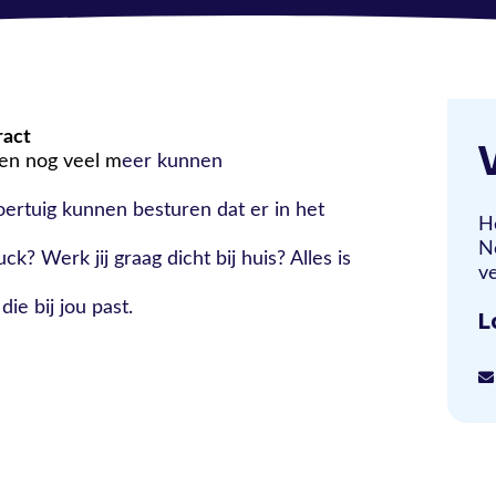
ract
 en nog veel m
eer kunnen
 voertuig kunnen besturen dat er in het
H
N
uck? Werk jij graag dicht bij huis? Alles is
ve
ie bij jou past.
L