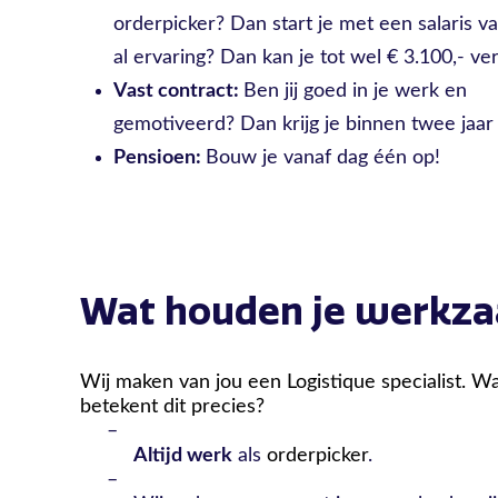
orderpicker? Dan start je met een salaris v
al ervaring? Dan kan je tot wel € 3.100,- ve
Vast contract:
Ben jij goed in je werk en
gemotiveerd? D
an krijg je binnen twee jaar
Pensioen:
Bouw je vanaf dag één op!
Wat houden je werkz
Wij maken van jou een
Logistique specialist. W
betekent dit precies?
–
Altijd werk
als
orderpicker
.
–