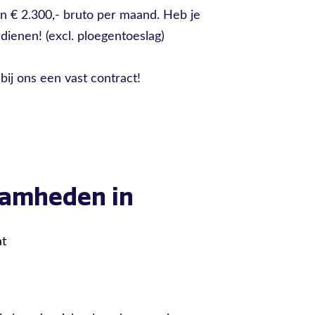
an € 2.300,- bruto per maand. Heb je
rdienen! (excl. ploegentoeslag)
 bij ons een vast contract!
aamheden in
at