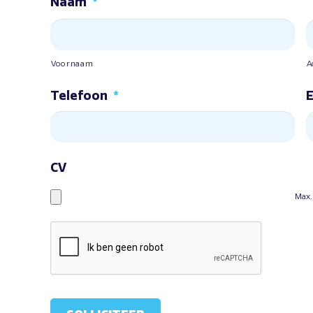
Naam
*
Voornaam
A
Telefoon
*
E
CV
Max.