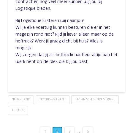
contract en nog veel meer kunnen wij jou bij
Logistique bieden.
Bij Logistique luisteren wij naar jou!
Wil je elke voertuig kunnen besturen die er in het
magazijn rond rijdt? Rijd jij liever alleen maar op de
heftruck? Werk jij graag dicht bij huis? Alles is
mogelijk.
Wij zorgen dat jij als heftruckchauffeur altijd aan het
werk bent op de plek die bij jou past.
NEDERLAND
NOORD-BRABANT
TECHNISCH & INDUSTRIEEL
TILBURG
1
2
3
...
6