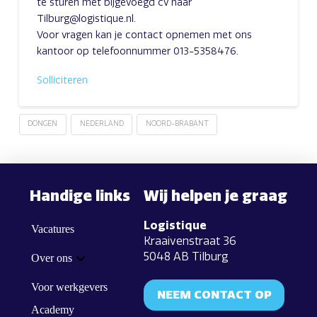
te sturen met bijgevoegd cv naar
Tilburg@logistique.nl.
Voor vragen kan je contact opnemen met ons
kantoor op telefoonnummer 013-5358476.
Solliciteren
DONGEN
NEDERLAND
NOORD-BRABANT
Handige links
Wij helpen je graag
Logistique
Vacatures
Kraaivenstraat 36
5048 AB Tilburg
Over ons
Voor werkgevers
NEEM CONTACT OP
Academy