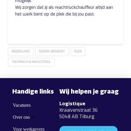
mogelijk.
Wij zorgen dat jij als reachtruckchauffeur altijd aan
het werk bent op de plek die bij jou past.
NEDERLAND
NOORD-BRABANT
RIJEN
TECHNISCH & INDUSTRIEEL
Handige links
Wij helpen je graag
Logistique
Vacatures
Kraaivenstraat 36
5048 AB Tilburg
Over ons
Voor werkgevers