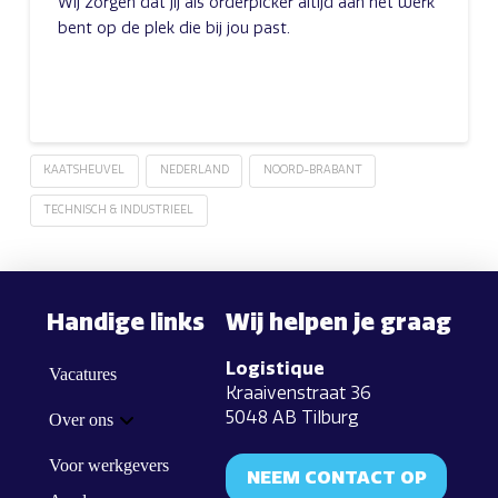
Wij zorgen dat jij als orderpicker altijd aan het werk
bent op de plek die bij jou past.
KAATSHEUVEL
NEDERLAND
NOORD-BRABANT
TECHNISCH & INDUSTRIEEL
Handige links
Wij helpen je graag
Logistique
Vacatures
Kraaivenstraat 36
5048 AB Tilburg
Over ons
Voor werkgevers
NEEM CONTACT OP