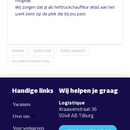
mogelijk.
Wij zorgen dat jij als heftruckchauffeur altijd aan het
werk bent op de plek die bij jou past.
DRUNEN
NEDERLAND
NOORD-BRABANT
TECHNISCH & INDUSTRIEEL
Handige links
Wij helpen je graag
Logistique
Vacatures
Kraaivenstraat 36
5048 AB Tilburg
Over ons
Voor werkgevers