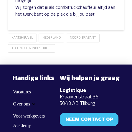
mogelijk.
Wij zorgen dat jij als combitruckchauffeur altijd aan
het werk bent op de plek die bij jou past.
KAATSHEUVEL
NEDERLAND
NOORD-BRABANT
TECHNISCH & INDUSTRIEEL
Handige links
Wij helpen je graag
Logistique
Vacatures
Kraaivenstraat 36
5048 AB Tilburg
Over ons
Voor werkgevers
NEEM CONTACT OP
Academy